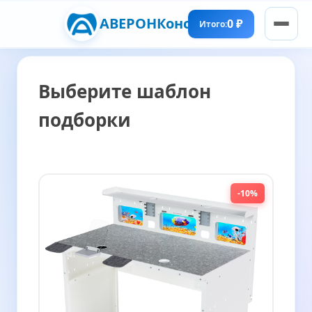
АВЕРОН
Конструктор
0 ₽
Итого:
Выберите шаблон
подборки
-10%